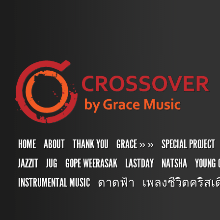
HOME
ABOUT
THANK YOU
GRACE
»
»
SPECIAL PROJECT
JAZZIT
JUG
GOPE WEERASAK
LASTDAY
NATSHA
YOUNG 
INSTRUMENTAL MUSIC
ดาดฟ้า
เพลงชีวิตคริสเตี