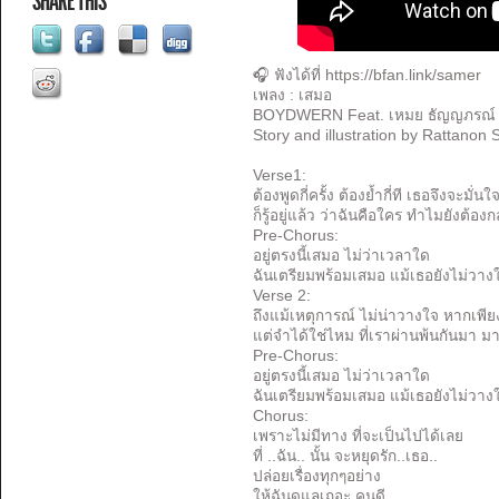
SHARE THIS
🎧 ฟังได้ที่ https://bfan.link/samer
เพลง : เสมอ
BOYDWERN Feat. เหมย ธัญญภรณ์
Story and illustration by Rattanon
Verse1:
ต้องพูดกี่ครั้ง ต้องย้ำกี่ที เธอจึงจะมั่นใ
ก็รู้อยู่แล้ว ว่าฉันคือใคร ทำไมยังต้องก
Pre-Chorus:
อยู่ตรงนี้เสมอ ไม่ว่าเวลาใด
ฉันเตรียมพร้อมเสมอ แม้เธอยังไม่วาง
Verse 2:
ถึงแม้เหตุการณ์ ไม่น่าวางใจ หากเพ
แต่จำได้ใช่ไหม ที่เราผ่านพ้นกันมา ม
Pre-Chorus:
อยู่ตรงนี้เสมอ ไม่ว่าเวลาใด
ฉันเตรียมพร้อมเสมอ แม้เธอยังไม่วาง
Chorus:
เพราะไม่มีทาง ที่จะเป็นไปได้เลย
ที่ ..ฉัน.. นั้น จะหยุดรัก..เธอ..
ปล่อยเรื่องทุกๆอย่าง
ให้ฉันดูแลเถอะ คนดี