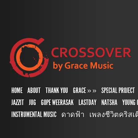
HOME
ABOUT
THANK YOU
GRACE
»
»
SPECIAL PROJECT
JAZZIT
JUG
GOPE WEERASAK
LASTDAY
NATSHA
YOUNG 
INSTRUMENTAL MUSIC
ดาดฟ้า
เพลงชีวิตคริสเตี