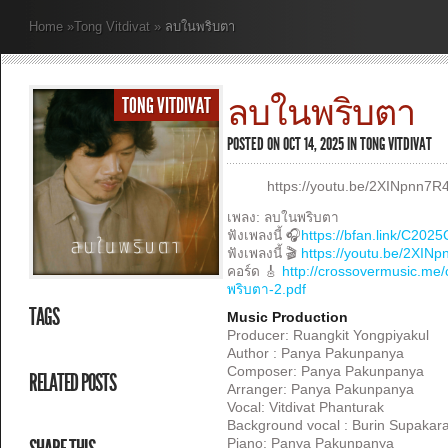
Home
»
Tong Vitdivat
»
ลบในพริบตา
ลบในพริบตา
TONG VITDIVAT
POSTED ON OCT 14, 2025 IN
TONG VITDIVAT
https://youtu.be/2XINpnn7R
เพลง: ลบในพริบตา
ฟังเพลงนี้ 🎧
https://bfan.link/C202
ฟังเพลงนี้ 🎬
https://youtu.be/2XIN
คอร์ด 🎸
http://crossovermusic.me
พริบตา-2.pdf
TAGS
Music Production
Producer: Ruangkit Yongpiyakul
Author : Panya Pakunpanya
Composer: Panya Pakunpanya
RELATED POSTS
Arranger: Panya Pakunpanya
Vocal: Vitdivat Phanturak
Background vocal : Burin Supakar
Piano: Panya Pakunpanya