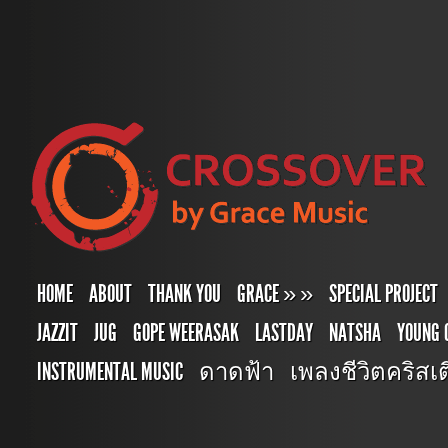
HOME
ABOUT
THANK YOU
GRACE
»
»
SPECIAL PROJECT
JAZZIT
JUG
GOPE WEERASAK
LASTDAY
NATSHA
YOUNG 
INSTRUMENTAL MUSIC
ดาดฟ้า
เพลงชีวิตคริสเตี