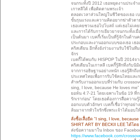
จนกระทั้งปี 2012 เธอหยุดงานประจำ
เกาหลีใต้ เพื่อติดตามพระเจ้า
ตลอดเวลาส่วนใหญ่ในชีวิตของเธอ เบ
ขั้นรุนแรงและความคิดอยากฆ่าตัวตาย
เธอเคยชวนเธอไปโบสถ์ แต่เธอไม่เคยม
และการได้รับการเยียวยาจนกระทั้งเมื่อเ
เป็นต้นมา เบคกี้เริ่มเป็นที่รู้จักใ
ประกอบและงานออกแบบของเธอ เธอเข้า
คริสเตียน อีกทั้งยังร่วมงานรับใช้ใ
จักร
เบคกี้ได้พบกับ HISPOP ในปี 2014จ
คริสเตียนในเกาหลี เบคกี้รู้สึกทึ่งกั
จากการอธิษฐานอย่างหนัก เธอรู้สึกถึ
ประเทศไทยเพื่อการรับใช้คนไทยและการ
สำหรับงานออกแบบที่ร่วมกับ crossover ใ
sing, I love, because He loves m
ยอห์น 4:7-21 โดยเฉพาะในข้อ 19 ที่ก
รักเราก่อน” โดยเธอต้องการสื่อความร
ออกแบบตัวอักษร เบคกี้เชื่อว่าทุกอย่
ล้นมาจากหัวใจรักซึ่งพระเจ้าได้มอบให้เร
สั่งซื้อเสื้อยืด ”I sing, I love, b
SHIRT ART BY BECKII LEE ได้โดย
ส่งข้อความมาใน Inbox ของ Faceb
https://www.facebook.com/crossov