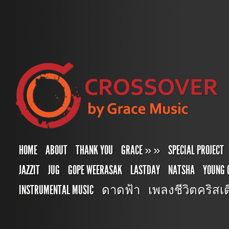
HOME
ABOUT
THANK YOU
GRACE
»
»
SPECIAL PROJECT
JAZZIT
JUG
GOPE WEERASAK
LASTDAY
NATSHA
YOUNG 
INSTRUMENTAL MUSIC
ดาดฟ้า
เพลงชีวิตคริสเตี