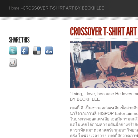
Home
»
CROSSOVER T-SHIRT ART BY BECKII LEE
CROSSOVER T-SHIRT ART 
SHARE THIS
“I sing, I love, because He lov
BY BECKII LEE
เบคกี้ ลี เป็นชาวออสเตรเลียเชื้อสายจีน
นารีจากเกาหลี HISPOP Entertainmen
ในประเทศออสเตรเลีย เธอมีความสนใจ
แต่ไม่เคยไล่ตามความฝันนี้อย่างจริง
สาขาทัศนมาตรศาสตร์จากมหาวิทยาลัย
ครึ่ง ในช่วงเวลาว่าง เบคกี้ฝึกวาด