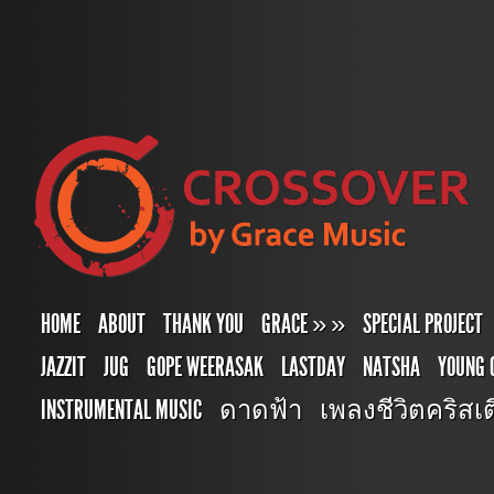
HOME
ABOUT
THANK YOU
GRACE
»
»
SPECIAL PROJECT
JAZZIT
JUG
GOPE WEERASAK
LASTDAY
NATSHA
YOUNG 
INSTRUMENTAL MUSIC
ดาดฟ้า
เพลงชีวิตคริสเตี