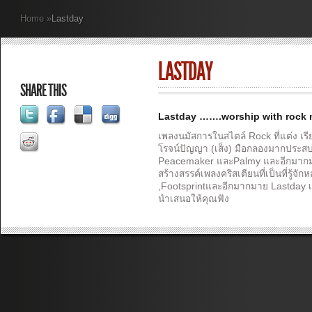
Home
»
Lastday
LASTDAY
SHARE THIS
Lastday …….worship with rock 
เพลงนมัสการในสไตล์ Rock ที่แต่ง เรีย
โรจน์ปัญญา (เส็ง) มือกลองมากประสบ
Peacemaker และPalmy และอีกมากมาย
สร้างสรรค์เพลงคริสเตียนที่เป็นที่รู้จั
,Footsprintและอีกมากมาย Lastday เป
นำเสนอให้คุณฟัง