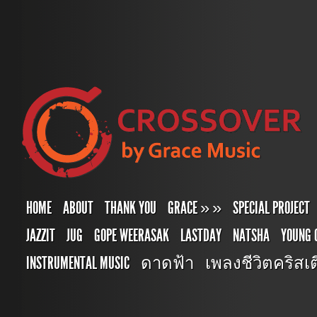
HOME
ABOUT
THANK YOU
GRACE
»
»
SPECIAL PROJECT
JAZZIT
JUG
GOPE WEERASAK
LASTDAY
NATSHA
YOUNG 
INSTRUMENTAL MUSIC
ดาดฟ้า
เพลงชีวิตคริสเตี