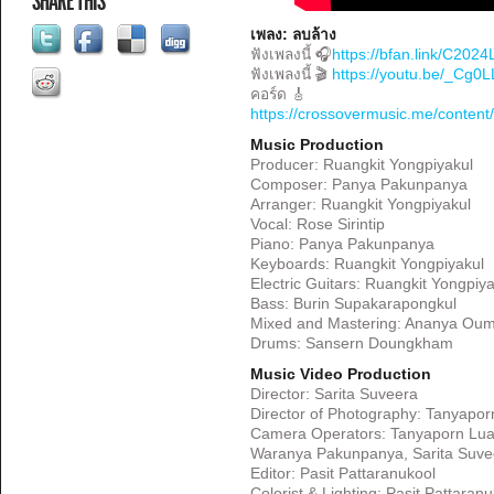
SHARE THIS
เพลง: ลบล้าง
ฟังเพลงนี้ 🎧
https://bfan.link/C202
ฟังเพลงนี้ 🎬
https://youtu.be/_Cg
คอร์ด 🎸
https://crossovermusic.me/content
Music Production
Producer: Ruangkit Yongpiyakul
Composer: Panya Pakunpanya
Arranger: Ruangkit Yongpiyakul
Vocal: Rose Sirintip
Piano: Panya Pakunpanya
Keyboards: Ruangkit Yongpiyakul
Electric Guitars: Ruangkit Yongpiya
Bass: Burin Supakarapongkul
Mixed and Mastering: Ananya Ou
Drums: Sansern Doungkham
Music Video Production
Director: Sarita Suveera
Director of Photography: Tanyapo
Camera Operators: Tanyaporn Luan
Waranya Pakunpanya, Sarita Suve
Editor: Pasit Pattaranukool
Colorist & Lighting: Pasit Pattaran