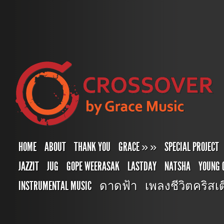
HOME
ABOUT
THANK YOU
GRACE
»
»
SPECIAL PROJECT
JAZZIT
JUG
GOPE WEERASAK
LASTDAY
NATSHA
YOUNG 
INSTRUMENTAL MUSIC
ดาดฟ้า
เพลงชีวิตคริสเตี