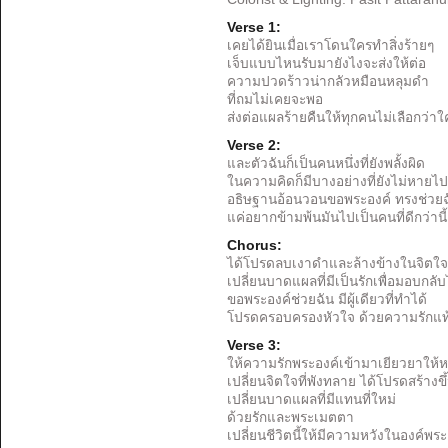
Verse 1:
เคยได้ยินเมื่อเราโดนใครทำสิ่งร้ายๆ
เจ็บแบบไหนรับมายังไงจะส่งให้ต่อ
ความปวดร้าวน่ากลัวหมือนหลุมดำ
ที่ถมไม่เคยจะพอ
ส่งต่อแผลร้ายคืนให้ทุกคนไม่เลือกว่าใ
Verse 2:
และตัวฉันก็เป็นคนหนึ่งที่ยังพลั้งผิด
ในความคิดก็มีบางอย่างที่ยังไม่หายไป
อธิษฐานอ้อนวอนขอพระองค์ ทรงช่วยฉ
แค่อยากข้ามพ้นมันไปเป็นคนที่ดีกว่านี้
Chorus:
ได้โปรดลบเงาดำและล้างข้างในจิตใจ
เปลี่ยนบาดแผลที่มีเป็นรักเพื่อมอบกลั
ขอพระองค์ช่วยฉัน มีผู้เดียวที่ทำได้
โปรดครอบครองหัวใจ ด้วยความรักแท
Verse 3:
ให้ความรักพระองค์เข้ามาเยียวยาให้
เปลี่ยนจิตใจที่พังทลาย ได้โปรดสร้างข
เปลี่ยนบาดแผลที่มีแทนที่ใหม่
ด้วยรักและพระเมตตา
เปลี่ยนชีวิตนี้ให้มีความหวังในองค์พระ