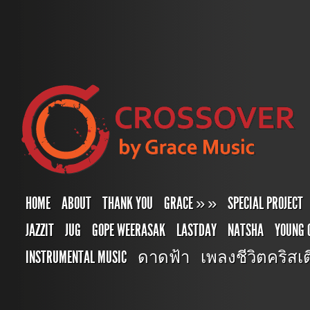
HOME
ABOUT
THANK YOU
GRACE
»
»
SPECIAL PROJECT
JAZZIT
JUG
GOPE WEERASAK
LASTDAY
NATSHA
YOUNG 
INSTRUMENTAL MUSIC
ดาดฟ้า
เพลงชีวิตคริสเตี