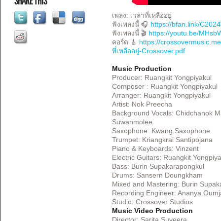
SHARE THIS
เพลง: เวลาที่เหลืออยู่
ฟังเพลงนี้ 🎧
https://bfan.link/C2
ฟังเพลงนี้ 🎬
https://youtu.be/MHs
คอร์ด 🎸
https://crossovermusic.m
ที่เหลืออยู่-Crossover.pdf
Music Production
Producer: Ruangkit Yongpiyakul
Composer : Ruangkit Yongpiyakul
Arranger: Ruangkit Yongpiyakul
Artist: Nok Preecha
Background Vocals: Chidchanok M
Suwanmolee
Saxophone: Kwang Saxophone
Trumpet: Kriangkrai Santipojana
Piano & Keyboards: Vinzent
Electric Guitars: Ruangkit Yongpiya
Bass: Burin Supakarapongkul
Drums: Sansern Doungkham
Mixed and Mastering: Burin Supak
Recording Engineer: Ananya Oum
Studio: Crossover Studios
Music Video Production
Director: Sarita Suveera