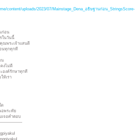
c.me/content/uploads/2023/07/Mainstage_Dena_อธิษฐานก่อน_StringsScore-
ันก่อน
ในวันนี้
ุณพระเจ้าแสนดี
อนทุกทุกที
่อน
คงไม่ดี
ะองค์รักษาทุกที
ยมให้เรา
ใด
งพอพระทัย
จะพบเจอคำตอบ
——————
gpiyakul
ngpiyakul