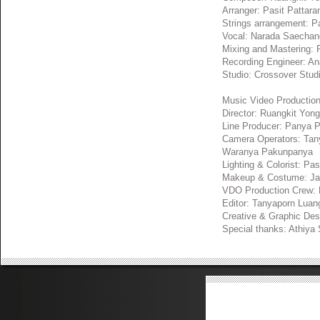
Arranger: Pasit Pattara
Strings arrangement: P
Vocal: Narada Saechan
Mixing and Mastering: 
Recording Engineer: A
Studio: Crossover Stud
Music Video Productio
Director: Ruangkit Yong
Line Producer: Panya 
Camera Operators: Tany
Waranya Pakunpanya
Lighting & Colorist: Pas
Makeup & Costume: Ja
VDO Production Crew: 
Editor: Tanyaporn Luan
Creative & Graphic De
Special thanks: Athiy