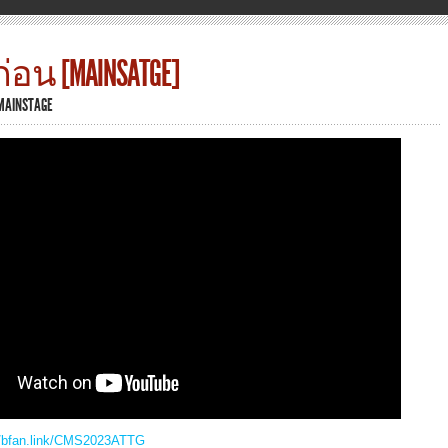
อน [MAINSATGE]
MAINSTAGE
//bfan.link/CMS2023ATTG