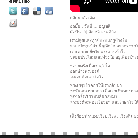
SHARE THIS
กลับมาดังเดิม
อัลบั้ม
:
วันนี้
…
อัญชลี
ศิลปิน
:
ปุ๊ อัญชลี จงคดีกิจ
เรามีสุขและทุกข์ปะปนอยู่ข้างใน
ยามเมื่อทุกข์ลำเค็ญจิตใจ อยากจะหา
เราเคยเจ็บกี่ครั้ง พระเยซูเข้าใจ
ปลอบประโลมและห่วงใย อยู่เคียงข้า
หลายครั้งเมื่อเราสุขใจ
ออกห่างพระองค์
ไม่เคยคิดและใส่ใจ
พระเยซูเฝ้าคอยให้เรากลับมา
ทุกวันและทุกเวลา เมื่อเราเดินหลงทา
ทุกๆครั้งที่เรานั้นคืนกลับมา
พระองค์จะคอยเยียวยา และรักษาใจให้ด
___________________________
เนื้อร้อง
/
ทำนอง
/
เรียบเรียง
:
เรืองกิจ ย