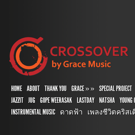
HOME
ABOUT
THANK YOU
GRACE
»
»
SPECIAL PROJECT
JAZZIT
JUG
GOPE WEERASAK
LASTDAY
NATSHA
YOUNG 
INSTRUMENTAL MUSIC
ดาดฟ้า
เพลงชีวิตคริสเตี