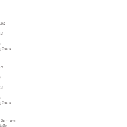
น
ศเลอ
ม่
จ
ู่สักคน
ไร
ง
ม่
จ
ู่สักคน
ได้มากมาย
ังมือ