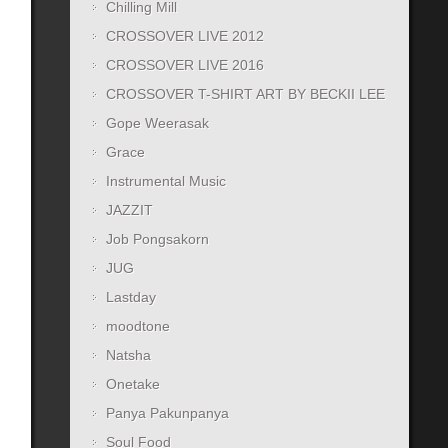
Chilling Mill
CROSSOVER LIVE 2012
CROSSOVER LIVE 2016
CROSSOVER T-SHIRT ART BY BECKII LEE
Gope Weerasak
Grace
Instrumental Music
JAZZIT
Job Pongsakorn
JUG
Lastday
moodtone
Natsha
Onetake
Panya Pakunpanya
Soul Food