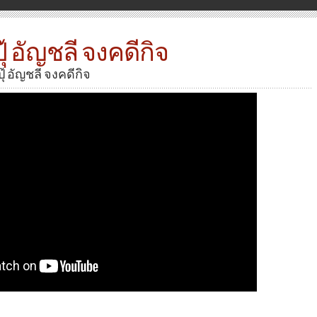
ุ๊ อัญชลี จงคดีกิจ
ปุ๊ อัญชลี จงคดีกิจ