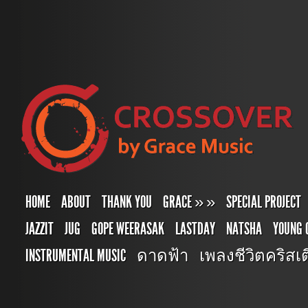
HOME
ABOUT
THANK YOU
GRACE
»
»
SPECIAL PROJECT
JAZZIT
JUG
GOPE WEERASAK
LASTDAY
NATSHA
YOUNG 
INSTRUMENTAL MUSIC
ดาดฟ้า
เพลงชีวิตคริสเตี