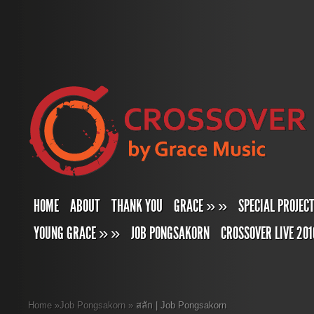
HOME
ABOUT
THANK YOU
GRACE
»
»
SPECIAL PROJEC
YOUNG GRACE
»
»
JOB PONGSAKORN
CROSSOVER LIVE 201
Home
»
Job Pongsakorn
»
สลัก | Job Pongsakorn