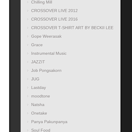
Chilling Mill
CROSSOVER LIVE 2012
CROSSOVER LIVE 2016
CROSSOVER T-SHIRT ART BY BECKII LEE
Gope Weerasak
Grace
Instrumental Music
JAZZIT
Job Pongsakorn
JUG
Lastday
moodtone
Natsha
Onetake
Panya Pakunpanya
Soul Food