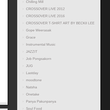
Chilling Mill
CROSSOVER LIVE 2012
CROSSOVER LIVE 2016
CROSSOVER T-SHIRT ART BY BECKII LEE
Gope Weerasak
Grace
Instrumental Music
JAZZIT
Job Pongsakorn
JUG
Lastday
moodtone
Natsha
Onetake
Panya Pakunpanya
Soul Food