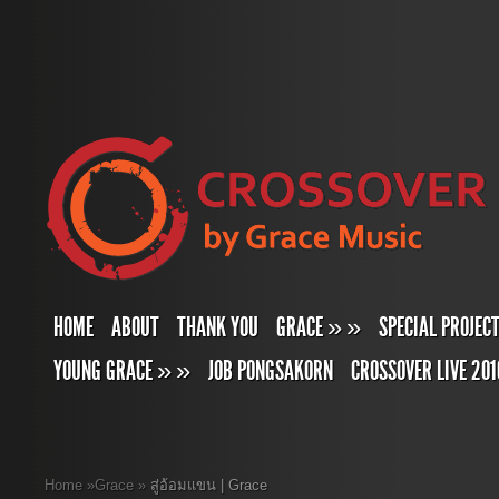
HOME
ABOUT
THANK YOU
GRACE
»
»
SPECIAL PROJEC
YOUNG GRACE
»
»
JOB PONGSAKORN
CROSSOVER LIVE 201
Home
»
Grace
»
สู่อ้อมแขน | Grace