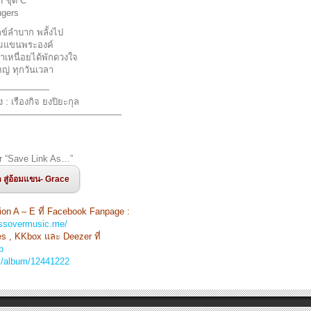
n ชุด C
ngers
กข์ลำบาก พลั้งไป
้อมแขนพระองค์
อเราเหนื่อยได้พักดวงใจ
ญ่ ทุกวันเวลา
——————
ง : เรืองกิจ ยงปิยะกุล
——————————————
r “Save Link As…”
ด สู่อ้อมแขน- Grace
tion A – E ที่ Facebook Fanpage :
ssovermusic.me/
s , KKbox และ Deezer ที่
b
m/album/12441222