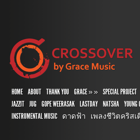
HOME
ABOUT
THANK YOU
GRACE
»
»
SPECIAL PROJECT
JAZZIT
JUG
GOPE WEERASAK
LASTDAY
NATSHA
YOUNG 
INSTRUMENTAL MUSIC
ดาดฟ้า
เพลงชีวิตคริสเตี