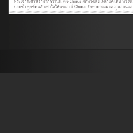
พระเจ้าสงสารเรามากกว่านั้น Pre chorus ผิดหวังเสียใจสักแค่ไหน หัวใจเ
บอบช้ำ ทุกข์ทนสักเท่าใดให้พระองค์ Chorus รักษาบาดแผลความอ่อนแอ
ยกลายเป็นความสุข พระองค์จะทรงนำผ่านความทุกข์ ผ่านวันที่เลวร้าย เพื
ไปสู่วันใหม่ เพราะในองค์พระเจ้ามีความหวัง A2 และหากมองด้วยสายต
เป็นไปไม่ได้ และเหมือนไม่มีทางจะแก้ไขเลย แต่ในองค์พระเจ้าสิ่งใดๆเป็
หากเชื่อและวางใจในพระองค์ Bridge พระองค์ทรงแบกรับเอาความเจ็บ เพื
คนจะได้รับการรักษา Chorus2 รักษาบาดแผลความอ่อนแอ ให้หายกลายเ
ความสุข พระองค์จะทรงนำผ่านความทุกข์ ผ่านวันที่เลวร้าย ให้พ้นจากที่ท
กายที่ทุกข์ใจ เพราะในองค์พระเจ้ามีความหวัง Last Line เพราะในองค์พร
มีความหวัง ———————————————— เนื้อร้อง : เรืองกิจ ยงปิ
ทำนอง : เรืองกิจ ยงปิยะกุล & ศักดิ์สิทธิ์ เวชสุภาพร เรียบเรียง : ศักดิ์สิทธิ์
สุภาพร วิธีการ Download Chord 1. Right-click ที่ชื่อเพลง 2. “Save Targ
As…” or “Save Link As…” เนื้อเพลงพร้อมคอร์ด รักษา -ศักดิ์สิทธิ์ เวชสุ