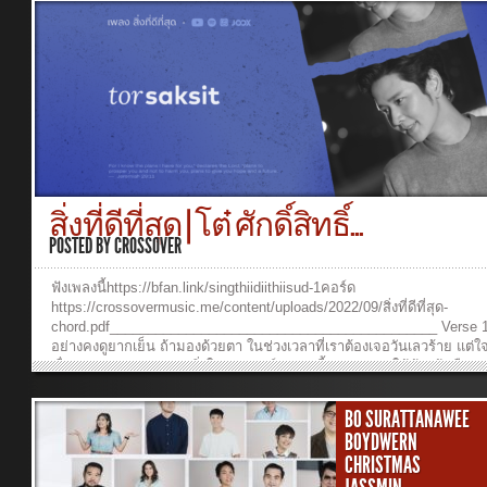
NantidaBackground vocal : Tor SaksitPiano: Tor SaksitKeyboard: Ru
YongpiyakulAcoustic & Electric Guitar: Ruangkit YongpiyakulBass: B
SupakarapongkulDrums: Sansern DoungkhamMix and Mastering: Bur
Supakarapongkul Music Video Production:Director: Ruangkit
YongpiyakulCamera Operators: Sarita Suveera, Pasit PattaranukoolEd
Sarita SuveeraLighting Designer: Pasit PattaranukoolColorist: Sarita
Suveera Chorus:ความรักของพระองค์ มั่นคงทุกๆ วันติดตามฉันเรื่อยไปไ
จะแปรผันในวันที่หลงทาง พระองค์ทรงตามหาให้ฉันได้หวนคืนมา ในอ้
พระองค์ผู้ที่ทรงรักฉันไม่เปลี่ยนแปลง Verse:ไม่ใช่คน ที่น่ารัก แต่พระองค
ก่อนไม่ใช่คน ที่ดีพร้อม แต่พระองค์ทรงอภัยไถ่ตัวฉันให้พ้นความบาปค
ให้ฉันได้พบความหมายพระคุณพระองค์แสนยิ่งใหญ่ฉันจึงสรรเสริญเรื่อย
สิ่งที่ดีที่สุด | โต๋ ศักดิ์สิทธิ์...
Tag:ขอบคุณพระเยซู ขอบคุณพระเยซูขอบคุณพระเยซู ที่ทรงไถ่ตัวฉันในวั
หลงทาง พระองค์ทรงตามหาให้ฉันได้หวนคืนมา ในอ้อมแขนพระองค์ผู้ที่
POSTED BY
CROSSOVER
ฉันไม่เปลี่ยนแปลง ฟังเพลงและดูวีดีโออื่นๆ หรือร่วมสนับสนุนพันธกิจ
crossover...
ฟังเพลงนี้https://bfan.link/singthiidiithiisud-1คอร์ด
https://crossovermusic.me/content/uploads/2022/09/สิ่งที่ดีที่สุด-
chord.pdf___________________________________________ Verse 1
อย่างคงดูยากเย็น ถ้ามองด้วยตา ในช่วงเวลาที่เราต้องเจอวันเลวร้าย แต่ใ
เรื่องราวมากมายจะเจอสิ่งใด พระองค์อยู่ตรงนี้Chorus:ต่อให้ท้องฟ้ามืดม
เท่าไร ต่อให้ทางไกลดูไม่มั่นคงแต่ยังวางใจเชื่อในพระองค์ ว่าทรงประคอง
จะได้เห็นและได้เข้าใจ เมื่อทรงนำไป ผ่านสิ่งร้ายๆสุดท้ายทรงเตรียมสิ่งดีที่
BO SURATTANAWEE
ให้เราVerse 2: พระองค์ทรงมีแผนการเกินเราเข้าใจและมีพระพรมากมายท
BOYDWERN
จะได้เห็นเชื่อพระสัญญา แม้ดูยากเย็นพระองค์ทรงเป็นพระเจ้าไม่เปลี่ยน
CHRISTMAS
ไปBridge: ถึงแม้โลกนี้จะคอยกดดันให้ท้อใจแต่ความหวังของเรานั้นอยู่ใ
พระองค์ Tag: พระองค์มีสิ่งดีที่สุด ให้เรา