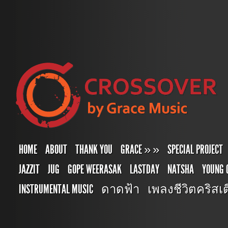
HOME
ABOUT
THANK YOU
GRACE
»
»
SPECIAL PROJECT
JAZZIT
JUG
GOPE WEERASAK
LASTDAY
NATSHA
YOUNG 
INSTRUMENTAL MUSIC
ดาดฟ้า
เพลงชีวิตคริสเตี