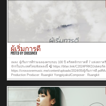
YongpiyakulVocal: Rose SirintipBackground Vocal: Ruangkit
YongpiyakulPiano: Panya PakunpanyaKeyboards: Ruangkit
YongpiyakulAcoustic & Electric Guitars: Ruangkit YongpiyakulBass: 
SupakarapongkulMixed and Mastering: Ananya OumjangDrums: San
DoungkhamRecording Engineer: Ananya OumjangStudio: Crossover
Studios Music Video ProductionDirector of Photography: Tanyaporn 
ngernCreative & Graphic Design: Sarita SuveeraCamera Operators:
Tanyaporn Luang-ngern, Pasit Pattaranukool,Waranya Pakunpanya, S
SuveeraEditor: Pasit PattaranukoolColorist & Lighting: Pasit Pattara
Verse 1:วันคืนที่สวยงาม ผ่านเวลาผันเปลี่ยนกลับหมุนวนเวียนเป็นวันที่ต้
หมองหม่นย้อนนึกถึงเรื่องราว พระเจ้านำผ่านพ้นเมฆฝนจะกลายเป็นฟ้าที่ด
ผู้เริ่มการดี
งดงาม Chorus:ความรัก ความเชื่อ ความหวัง นั่นคือพลังให้ฉันก้าวไปในโ
ช่างโหดร้าย ฉันมีความรักพระองค์เยียวยาวันนี้ลำบากแค่ไหน ยังมีความ
POSTED BY
CROSSOVER
พระสัญญายังเชื่อและยังศรัทธา แม้มองไม่เห็น จะเดินต่อไป Verse 2:ควา
ของพระองค์ อดทนได้ทุกอย่างความหวังคือแสงสว่างในวันมืดมนเชื่อมั่น
เพลง: ผู้เริ่มการดีร่วมฉลองครบรอบ 100 ปี คริสตจักรภาคที่ 7 แห่งสภาคร
สัญญา ในวันที่สับสนให้พระองค์ทรงนำไปในทุกหนทาง Last Line:ความร
จักรในประเทศไทยฟังเพลงนี้ 🎧 https://bfan.link/C2024PRKDJobคอร์ด
ความเชื่อ ความหวัง จะนำเส้นทาง เดินไป ฟังเพลงและดูวีดีโออื่นๆ หรือร่
https://crossovermusic.me/content/uploads/2024/05/ผู้เริ่มการดี.pdfM
สนับสนุนพันธกิจ W501...
Production Producer: Ruangkit YongpiyakulComposer : Ruangkit
YongpiyakulArranger: Ruangkit YongpiyakulArtist: Job PongsakornVe
:จากวันแรกที่เริ่มต้นมาผ่านเวลามานานเท่าไรเรายังคงก้าวไปไม่หยุดยั้ง
ประกาศพระนามพระเจ้ายิ่งใหญ่ส่งต่อไปให้คนมากมายได้มองเห็นความร
พระองค์Pre – Chorus:แม้ยากสักเพียงไหนเราจะไม่ยอมท้อใจยังคงมั่นใ
พระสัญญาChorus:พระเจ้าผู้เริ่มการดีไว้ จะทำให้สำเร็จจนถึงวันของพระเ
ผู้ทรงฤทธาขอบคุณในวันที่ผ่านมามองไปข้างหน้า มุ่งไปให้ถึงเส้นชัยให้เป
พระทัย พระองค์Verse 2:มีปัญหาเข้ามามากมายแต่จิตใจยังคงแข็งแกร่ง