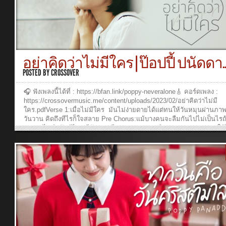
พระองค์เติมเรี่ยวแรงให้ก้าวไปประกาศพระนามพระเจ้ายิ่งใหญ่ส่งต่อไปใ
มากมายได้มองเห็นความรักของพระองค์Last Line:ให้เป็นที่พอพระทัย...
อย่าคิดว่าไม่มีใคร | ป๊อปปี้ ปนัดดา..
POSTED BY
CROSSOVER
🎧 ฟังเพลงนี้ได้ที่ : https://bfan.link/poppy-neveralone🎸 คอร์ดเพลง :
https://crossovermusic.me/content/uploads/2023/02/อย่าคิดว่าไม่มี
ใคร.pdfVerse 1:เมื่อไม่มีใคร มันไม่ง่ายดายได้แต่ทนให้วันหมุนผ่านภ
วันวาน คิดถึงทีไรก็ใจสลาย Pre Chorus:แม้บางคนจะลืมกันไปไม่เป็นไรถ
จะมองไม่สำคัญรู้ไหมมีฉันและมีบางคน (พระองค์) ห่วงเธอChorus:ต่อให
ไม่รักไม่คิดใส่ใจหรือเธอเคยผิดหวัง ชอกช้ำมาสักแค่ไหนพระองค์ไม่ห่างไ
และทรงเข้าใจทุกรอยน้ำตา มีพระองค์ที่รักและคอยห่วงใยไม่มีวันทอดทิ้
ดูแลตลอดไปอย่าคิดว่าเธอไม่มีใคร พระเจ้าทรงรักเธอ Verse 2:มีรักมั่นคง
ข้างๆกันเป็นความหวังไม่จางหายไปความรักพระองค์จะซ่อมแซมใจให้ดีอี
Chorus 2:มีพระองค์ที่รักและคอยห่วงใยไม่มีวันทอดทิ้งจะดูแลตลอดไปอย
ว่าเธอไม่มีใคร พระเจ้าทรงรักเธอLastline :จากนี้ไม่ว่านานเท่าไหร่ พระเ
รักเธอ _______________________________Executive Producer: Rua
YongpiyakulProducer: Ruangkit YongpiyakulComposer: Panya
PakunpanyaArranger: Burin SupakarapongkulArtist: Panadda
ChumchuerBackground Vocal: Burin SupakarapongkulPiano/Keyboar