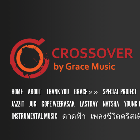
HOME
ABOUT
THANK YOU
GRACE
»
»
SPECIAL PROJECT
JAZZIT
JUG
GOPE WEERASAK
LASTDAY
NATSHA
YOUNG 
INSTRUMENTAL MUSIC
ดาดฟ้า
เพลงชีวิตคริสเตี