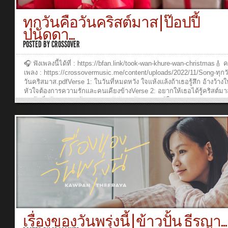
Burin SupakarapongkulAcoustic Guitar: Ruangkit YongpiyakulElectri
Guitar: Ruangkit YongpiyakulBass: Burin SupakarapongkulDrum
ทุกวันคือวันคริสต์มาส | ป๊อปปี้
Programming: Burin SupakarapongkulMixed and Mastering: Burin
ปนัดดา...
Supakarapongkul Director: Sarita SuveeraSet out Producer: Waranya
PakunpanyaActress: Nutthanicha PitakkanarakCamera 1: Tanyaporn
POSTED BY
CROSSOVER
Luang-ngernCamera 2: Waranya PakunpanyaEditor : Tanyaporn Luan
ngernMake up & Hair Stylist : Jatuporn Charoensukkasem, Thitima
🎧 ฟังเพลงนี้ได้ที่ : https://bfan.link/took-wan-khure-wan-christmas🎸 
SriboonruangVDO Production Crew: Baipor Ananya, Pomm Panya, P
เพลง : https://crossovermusic.me/content/uploads/2022/11/Song-ทุกว
RungrojSpecial Thanks: Langsuan Maitrichit...
วันคริสมาส.pdfVerse 1: ในวันที่หมดหวัง ใจแห้งแล้งถ้าเธอรู้สึก อ้างว้าง
หัวใจต้องการความรักและคนเคียงข้างVerse 2: อยากให้เธอได้รู้คริสต์มาส 
คนนึงที่พร้อมจะอยู่ข้างเธอและยังรักจะรักเธอกว่าผู้ใดPre Chorus:ปล่อย
ความทุกข์ ให้พระเยซูเข้ามา ข้างในใจแค่เพียงเธอรับไว้ พระองค์ทรงเป็น
เธอChorus:พระเยซูคือของขวัญที่ยิ่งใหญ่ ให้เธอชื่นใจในวันนี้เปลี่ยนควา
ให้เป็นความหวัง โวโอพระเจ้าทรงลงมาอยู่เคียงข้างเธอ แค่เพียงเธอเชื่อ
วางใจทุกวันจะกลับกลาย เป็นวันคริสต์มาสVerse 3: ให้ใจเธอยินดี มีควา
เพราะว่ามีพระเจ้าทรงอยู่ข้างเธอประทานความรักและชีวิตใหม่Verse 4:ไม
ทำอะไร ไปที่ไหนอุปสรรคจะยากเย็นสักเท่าไรอย่าหวั่นไหว พระเจ้าจะช่
_______________________________Producer: Ruangkit
YongpiyakulComposer: Burin SupakarapongkulArranger: Burin
SupakarapongkulArtist: Panadda ChumchuerBackground Vocal: Buri
SupakarapongkulPiano/Keyboards: Burin SupakarapongkulAcoustic G
Ruangkit YongpiyakulElectric Guitar: Ruangkit YongpiyakulBass: Bur
SupakarapongkulDrums: Sansern DoungkhamMixed and Mastering: B
เรื่องของวันพรุ่งนี้ | ข้าวปั้น ธีรญา...
SupakarapongkulExecutive Producer: Ruangkit YongpiyakulProducer