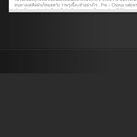
หนทางแค่คิดมันก็หมดหวัง ว่าพรุ่งนี้จะทำอย่างไร.. Pre – Chorus:แต่(เพ
เสียง ที่ดัง สะท้อนข้างในหัวใจนั่นคือคำสัญญา ที่พระองค์ทรงให้ไว้Choru
ปล่อยวางและไว้วางใจ แม้ความทุกข์ยังไม่แปรเปลี่ยนพระองค์มีแผนการที่
เข้าใจ ไม่หวั่นไหว ในทุกเรื่องราวแม้มันจะเป็นอย่างไร หากว่าพระองค์ส
เอาไว้ ฉันจะรอVerse 2:วันวานไม่เคยทิ้งกัน วันนี้ทรงโอบกอดฉันพรุ่งนี้จ
เปลี่ยนไปฉันเชื่อวางใจพระองค์ ผู้ที่ทรงจับมือฉัน ในวันที่ยืนไม่
ไหวBridge:เพราะเรารู้แผนงาน เพื่อให้ความหวังใจ ไม่ใช่เพื่อความทุกข์
ความเจ็บช้ำ เราจะพร้อมรับฟัง คำทูลขอจากใจ หากว่าพระองค์สัญญาเอา
ฉันจะรอ_____________________________________ Producer: เรืองก
ปิยะกุลComposer: บุรินทร์​ สุภัครพงษ์กุลArranger: บุรินทร์​ สุภัครพงษ์กุล
ศิโยน โทโนBackground Vocals: ปัญญา ปคูณปัญญา, บุรินทร์​ สุภัครพงษ
กุลPiano: เรืองกิจ ยงปิยะกุลElectric Guitar: เรืองกิจ ยงปิยะกุลBass: บุริน
ภัครพงษ์กุลMixed and Mastering: บุรินทร์​ สุภัครพงษ์กุลVideo director:
ญภรณ์ เหลืองเงินVideographer: ธัญญภรณ์ เหลืองเงิน, วรัญญา ปคูณ
ปัญญาPhotographer: เรืองกิจ ยงปิยะกุลVideo Editor: ธัญญภรณ์ เหลือง
เงินSpecial Thanks: คริสตจักรมหาพรรังสิต...