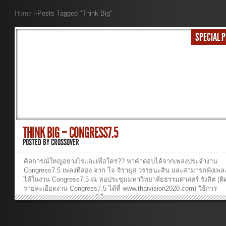
Home
»
Posts Tagged
"
Think Big"
SPECIAL 
THINK BIG – CONGRESS7.5
POSTED BY
CROSSOVER
คิดการณ์ใหญ่อย่างไรและเพื่อใคร?? หาคำตอบได้จากเพลงประจำงาน
Congress7.5 เพลงที่สอง จาก โจ จิรายุส วรรธนะสิน และสามารถฟังเพลง
ได้ในงาน Congress7.5 ณ หอประชุมมหาวิทยาลัยธรรมศาสตร์ รังสิต (ต
รายละเอียดงาน Congress7.5 ได้ที่ www.thaivision2020.com) วิธีการ
Download 1. Right-click ที่ชื่อเพลง 2. “Save Target As…” or “Save Lin
As…” วิธีการฟังเพลง : Click ที่ชื่อเพลง ThinkBigMASTER ...ฟังเพลง >> 
เพลงThink Big – Congress7.5 เพลง : คิดการณ์ใหญ่(Think Big) ศิลปิน 
ยุส วรรธนะสิน คิดการณ์ใหญ่ เราจะไปให้ถึงจุดหมาย ของพระองค์ คิดก