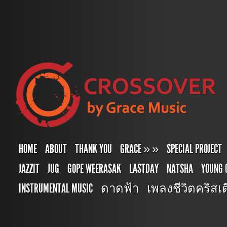
HOME
ABOUT
THANK YOU
GRACE
»
»
SPECIAL PROJECT
JAZZIT
JUG
GOPE WEERASAK
LASTDAY
NATSHA
YOUNG 
INSTRUMENTAL MUSIC
ดาดฟ้า
เพลงชีวิตคริสเตี