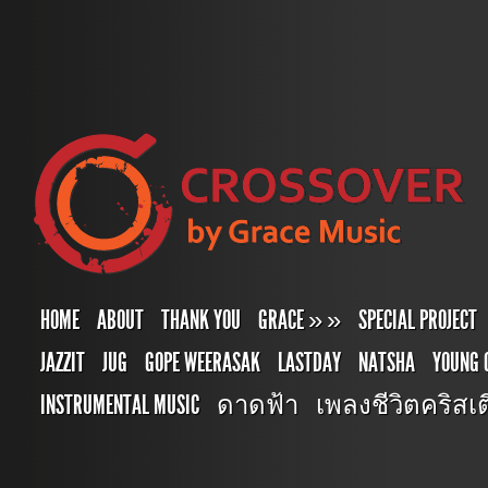
HOME
ABOUT
THANK YOU
GRACE
»
»
SPECIAL PROJECT
JAZZIT
JUG
GOPE WEERASAK
LASTDAY
NATSHA
YOUNG 
INSTRUMENTAL MUSIC
ดาดฟ้า
เพลงชีวิตคริสเตี