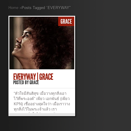
Home
»
Posts Tagged
"
EVERYWAY"
GRACE
EVERYWAY | GRACE
POSTED BY
GRACE
“หัวใจมีสันติสุข เมื่อวางทุกสิ่งเอา
ไว้ที่พระองค์” เพียว เอกพันธ์ (เพียว
KPN) เชื่ออย่างสุดใจว่า เมื่อเราวาง
ทุกสิ่งไว้ในพระเจ้าแล้ว เรา
สามารถมั่นใจได้ว่าพระเจ้าทรงอยู่
กับเราและจะช่วยนำเราให้เดินต่อ
ไปได้อย่างมั่นคง – – – – – – – – –
– – – – – – – – วิธีการ Download