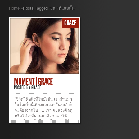
Home
»
Posts Tagged
"
เวลาที่แสนสั้น"
GRACE
MOMENT | GRACE
POSTED BY
GRACE
“ชีวิต” คือสิ่งที่ไม่ยั่งยืน เราผ่านมา
ในโลกใบนี้เพียงแค่เวลาสั้นๆแล้วก็
จะต้องจากไป … เราเคยลองคิดดู
หรือไม่ว่าที่ผ่านมาตัวเราเองใช้
เวลาที่แสนสั้นนี้อย่างไร ? เราใช้
เวลาไปกับอะไร และ กับใครบ้าง
แล้วถ้าหากเราต้องเริ่มต้นนับเวลา
ถอยหลัง เราจะใช้เวลาที่เหลืออยู่