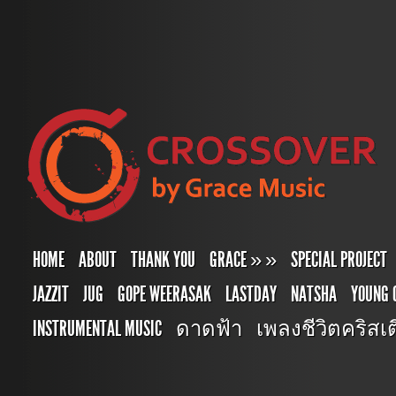
HOME
ABOUT
THANK YOU
GRACE
»
»
SPECIAL PROJECT
JAZZIT
JUG
GOPE WEERASAK
LASTDAY
NATSHA
YOUNG 
INSTRUMENTAL MUSIC
ดาดฟ้า
เพลงชีวิตคริสเตี