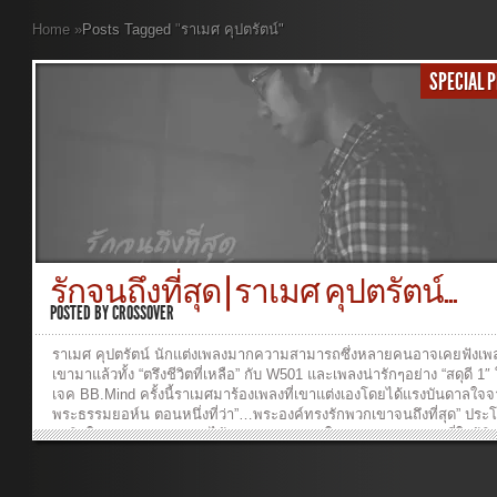
Home
»
Posts Tagged
"
ราเมศ คุปตรัตน์"
SPECIAL 
รักจนถึงที่สุด | ราเมศ คุปตรัตน์...
POSTED BY
CROSSOVER
ราเมศ คุปตรัตน์ นักแต่งเพลงมากความสามารถซึ่งหลายคนอาจเคยฟังเ
เขามาแล้วทั้ง “ตรึงชีวิตที่เหลือ” กับ W501 และเพลงน่ารักๆอย่าง “สดุดี 1
เจค BB.Mind ครั้งนี้ราเมศมาร้องเพลงที่เขาแต่งเองโดยได้แรงบันดาลใจ
พระธรรมยอห์น ตอนหนึ่งที่ว่า”…พระองค์ทรงรักพวกเขาจนถึงที่สุด” ประโ
สะกิดใจเขาอย่างมาก เขาได้ลองมองพระเยซูในมุมมองของสาวกที่ใกล้ชิ
เป็นที่รัก บทเพลงนี้จึงถูกเขียนขึ้นด้วยความซาบซึ้งในความรักได้รับจากพ
วิธีการ Download Chord 1. คลิ๊กขวาที่ปุ่มด้านล่าง 2. เลือก “Save Targe
หรือ “Save Link As…” เนื้อเพลงพร้อมคอร์ด “รักจนถึงที่สุด” – ราเมศ คุป