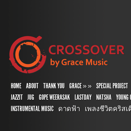
HOME
ABOUT
THANK YOU
GRACE
»
»
SPECIAL PROJECT
JAZZIT
JUG
GOPE WEERASAK
LASTDAY
NATSHA
YOUNG 
INSTRUMENTAL MUSIC
ดาดฟ้า
เพลงชีวิตคริสเตี