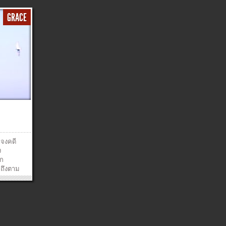
GRACE
 จงคดี
ง
ัก
 ถึงตาม
พราะเรา
พาใน
ึงจุด
เรือง
ave
ยซู –