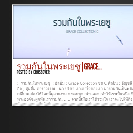
รวมกันในพระเยซู | GRACE...
POSTED BY
CROSSOVER
:: รวมกันในพระเยซู :: อัลบั้ม : Grace Collection ชุด C ศิลปิน : อัญชลี
กิจ , จุ๋มจิ๋ม ดาราวรรณ , นก ปรีชา เราเอาใจของเรา มารวมกันเป็นพลั
เปลี่ยนแปลงให้โลกนี้ดูสวยงาม พระเยซูจะนำและจะทำให้เราเป็นหนึ่ง ร
พระองค์จะผูกพันเรารวมกัน ……จากนี้เมื่อเราได้รวมใจ เราจะไปให้ถึง
น้ำพระทัย จะไปให้ไกลสุดฟ้า แม้หนทางยาวไกล เราจะไม่หวาดหวั่น เ
รวมกัน ในองค์พระเยซู มีอะไรมากมาย ที่เรายังคงต้องทำ ให้เราได้พึ่ง
พระองค์ เราจะรวมแรงกายด้วยดวงใจที่หลอมเป็นหนึ่ง พระเยซูจะนำไปถ
หมาย ———————————————— เนื้อร้อง/ทำนอง/เรียบเรียง : 
กิจ ยงปิยะกุล วิธีการ Download Chord 1. Right-click ที่ชื่อเพลง 2. “S
Target As…” or “Save Link As…” เนื้อเพลงพร้อมคอร์ด รวมกันในพระเ