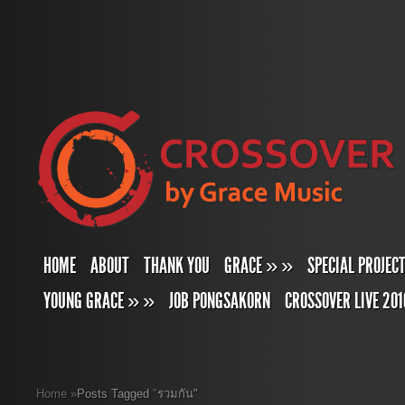
HOME
ABOUT
THANK YOU
GRACE
»
»
SPECIAL PROJEC
YOUNG GRACE
»
»
JOB PONGSAKORN
CROSSOVER LIVE 201
Home
»
Posts Tagged
"
รวมกัน"