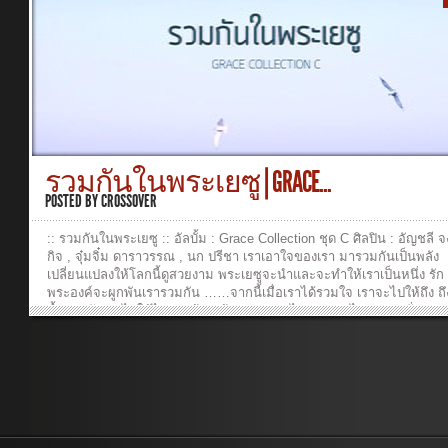
Ruangkit YongpiyakulBass: Burin SupakarapongkulDrums: Sansern
DoungkhamMix and Mastering: Burin Supakarapongkul Music Video
Production:Camera Operators: Sarita Suveera, Tanyaporn Luang-
ngernEditor: Tanyaporn Luang-ngern Verse 1:ไม่ใช่ต้นไม้ ที่โตสูงเสียดฟ
คือต้นหญ้าที่อยู่ใกล้พื้นดินถูกแดดลมฝน พระองค์ไม่เคยทอดทิ้งพระองค์ได
ทุกคำร่ำร้องในหัวใจ Verse 2:ต่อให้วันนี้ อ่อนแอสักแค่ไหนแม้โดนใครย่
เหยียบก็ไม่ตายทรงเป็นความหวัง ให้คนที่ใจสลายยากสักแค่ไหน พระอง
ฉันพ้นไป Chorus:ฉันเชื่อในพระเยซูคริสต์ ท่ามกลางโลกที่โหดร้ายเยียว
จิตใจให้ฉันได้ก้าวต่อพระเยซูทรงเป็นความหวัง หัวใจจึงไม่ท้อไม่ขอยอมแ
รวมกันในพระเยซู | GRACE...
ยังไม่เห็นทาง Verse 3:ต่อให้พรุ่งนี้ จะดีหรือจะร้ายฉันไม่หวั่นไหวขออยู่ใ
พระองค์อยากจะใกล้ชิด ติดตามและไม่เดินหลงทั้งใจและกายมอบให้พระอ
POSTED BY
CROSSOVER
ช่วยนำไป Lastline:ต้นหญ้าต้นนี้ อาจดูเล็กน้อยแค่ไหนทั้งใจและกาย มอ
พระองค์ ทรงครอบครอง ฟังเพลงและดูวีดีโออื่นๆ หรือร่วมสนับสนุนพันธก
:: รวมกันในพระเยซู :: อัลบั้ม : Grace Collection ชุด C ศิลปิน : อัญชลี จ
crossover...
กิจ , จุ๋มจิ๋ม ดาราวรรณ , นก ปรีชา เราเอาใจของเรา มารวมกันเป็นพลัง
เปลี่ยนแปลงให้โลกนี้ดูสวยงาม พระเยซูจะนำและจะทำให้เราเป็นหนึ่ง รัก
พระองค์จะผูกพันเรารวมกัน ……จากนี้เมื่อเราได้รวมใจ เราจะไปให้ถึง ถ
น้ำพระทัย จะไปให้ไกลสุดฟ้า แม้หนทางยาวไกล เราจะไม่หวาดหวั่น เพร
รวมกัน ในองค์พระเยซู มีอะไรมากมาย ที่เรายังคงต้องทำ ให้เราได้พึ่งพา
พระองค์ เราจะรวมแรงกายด้วยดวงใจที่หลอมเป็นหนึ่ง พระเยซูจะนำไปถึ
หมาย ———————————————— เนื้อร้อง/ทำนอง/เรียบเรียง : เ
กิจ ยงปิยะกุล วิธีการ Download Chord 1. Right-click ที่ชื่อเพลง 2. “Sav
Target As…” or “Save Link As…” เนื้อเพลงพร้อมคอร์ด รวมกันในพระเย
Grace สั่งซื้อ CD Grace Collection A – E ที่ Facebook Fanpage :
www.facebook.com/crossovermusic.me/ MP3 มีจำหน่ายใน iTunes ,