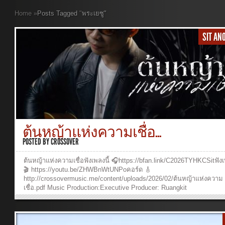
Home
»
Posts Tagged
"
พระเยซู"
SIT A
ต้นหญ้าแห่งความเชื่อ...
POSTED BY
CROSSOVER
ต้นหญ้าแห่งความเชื่อฟังเพลงนี้ 🎧https://bfan.link/C2026TYHKCSitฟังเ
🎬 https://youtu.be/ZHWBnWtUNPoคอร์ด 🎸
http://crossovermusic.me/content/uploads/2026/02/ต้นหญ้าแห่งความ
เชื่อ.pdf Music Production:Executive Producer: Ruangkit
YongpiyakulProducer: Ruangkit YongpiyakulAuthor : Panya
PakunpanyaComposer: Burin SupakarapongkulArranger: Ruangkit
YongpiyakulVocal: Sit Anoosit DetueaphonBackground vocal : Burin
SupakarapongkulPiano: Ruangkit YongpiyakulAcoustic & Electric Gui