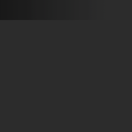
และ Deezer ที่ https://itun.es/th/FjNSab https://kkbox.fm/vd0wkC...