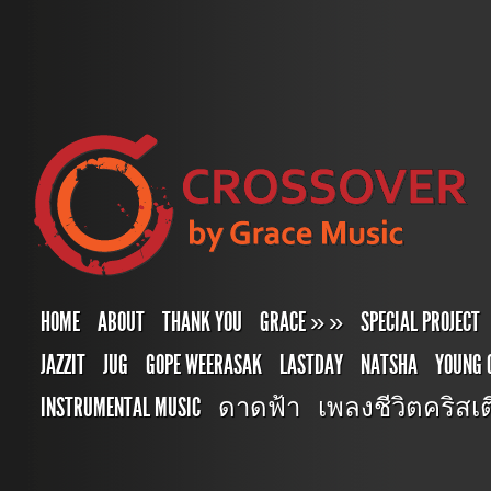
HOME
ABOUT
THANK YOU
GRACE
»
»
SPECIAL PROJECT
JAZZIT
JUG
GOPE WEERASAK
LASTDAY
NATSHA
YOUNG 
INSTRUMENTAL MUSIC
ดาดฟ้า
เพลงชีวิตคริสเตี