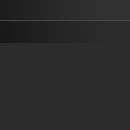
กิจ ยงปิยะกุล วิธีการ Download Chord 1. Right-click ที่ชื่อเพลง 2. “Sav
Target As…” or “Save Link As…” เนื้อเพลงพร้อมคอร์ด รวมกันในพระเย
Grace สั่งซื้อ CD Grace Collection A – E ที่ Facebook Fanpage :
www.facebook.com/crossovermusic.me/ MP3 มีจำหน่ายใน iTunes ,
และ Deezer ที่ https://itun.es/th/FjNSab https://kkbox.fm/vd0wkC...