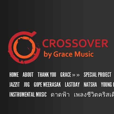
HOME
ABOUT
THANK YOU
GRACE
»
»
SPECIAL PROJECT
JAZZIT
JUG
GOPE WEERASAK
LASTDAY
NATSHA
YOUNG 
INSTRUMENTAL MUSIC
ดาดฟ้า
เพลงชีวิตคริสเตี