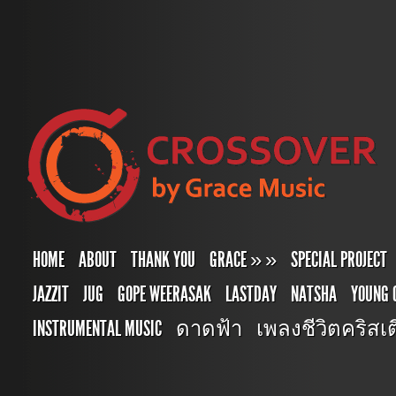
HOME
ABOUT
THANK YOU
GRACE
»
»
SPECIAL PROJECT
JAZZIT
JUG
GOPE WEERASAK
LASTDAY
NATSHA
YOUNG 
INSTRUMENTAL MUSIC
ดาดฟ้า
เพลงชีวิตคริสเตี