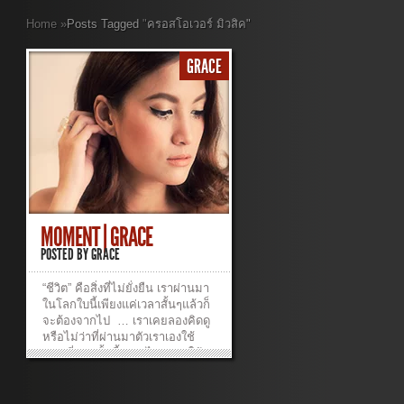
Home
»
Posts Tagged
"
ครอสโอเวอร์ มิวสิค"
GRACE
MOMENT | GRACE
POSTED BY
GRACE
“ชีวิต” คือสิ่งที่ไม่ยั่งยืน เราผ่านมา
ในโลกใบนี้เพียงแค่เวลาสั้นๆแล้วก็
จะต้องจากไป … เราเคยลองคิดดู
หรือไม่ว่าที่ผ่านมาตัวเราเองใช้
เวลาที่แสนสั้นนี้อย่างไร ? เราใช้
เวลาไปกับอะไร และ กับใครบ้าง
แล้วถ้าหากเราต้องเริ่มต้นนับเวลา
ถอยหลัง เราจะใช้เวลาที่เหลืออยู่