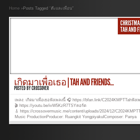
Home
»
Posts Tagged
"
ต๊ะและเพื่อน"
CHRISTMA
TAH AND 
เกิดมาเพื่อเธอ | TAH AND FRIENDS...
POSTED BY
CROSSOVER
เพลง: เกิดมาเพื่อเธอฟังเพลงนี้ 🎧 https://bfan.link/C2024KMPTTahฟังเพ
🎬 https://youtu.be/ivW5KzR7TSYคอร์ด
🎸 https://crossovermusic.me/content/uploads/2024/12/C2024KMPT
Music ProductionProducer: Ruangkit YongpiyakulComposer: Panya
PakunpanyaArranger: Panya PakunpanyaArtist: tAH AND
FRIENDSBackground Vocal: Burin SupakarapongkulStrings & Keys: 
PattaranukoolPiano: Panya PakunpanyaElectric Guitar: Pasit
PattaranukoolAcoustic Guitar: Ruangkit YongpiyakulBass: Burin