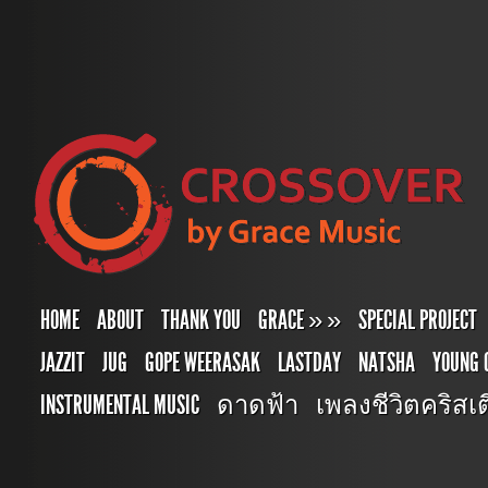
HOME
ABOUT
THANK YOU
GRACE
»
»
SPECIAL PROJECT
JAZZIT
JUG
GOPE WEERASAK
LASTDAY
NATSHA
YOUNG 
INSTRUMENTAL MUSIC
ดาดฟ้า
เพลงชีวิตคริสเตี